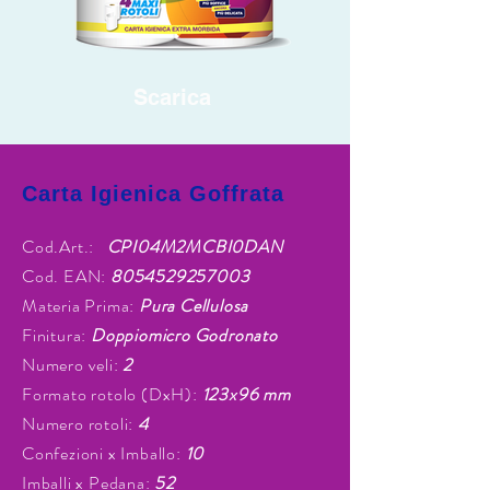
Scarica
Carta Igienica Goffrata
Cod.Art.:
CPI04M2MCBI0DAN
Cod. EAN:
8054529257003
Materia Prima:
Pura Cellulosa
Finitura:
Doppiomicro Godronato
Numero veli:
2
Formato rotolo (DxH):
123x96 mm
Numero rotoli:
4
Confezioni x Imballo:
10
Imballi x Pedana:
52