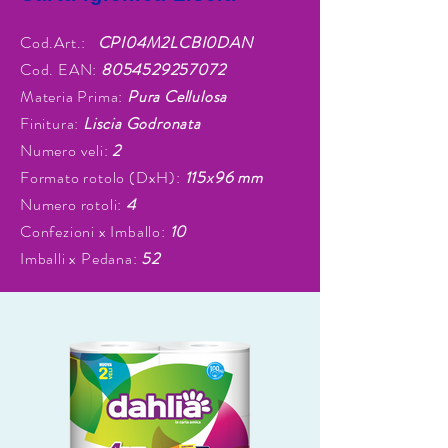
Cod.Art.:
CPI04M2LCBI0DAN
Cod. EAN:
8054529257072
Materia Prima:
Pura Cellulosa
Finitura:
Liscia Godronata
Numero veli:
2
Formato rotolo (DxH):
115x96 mm
Numero rotoli:
4
Confezioni x Imballo:
10
Imballi x Pedana:
52