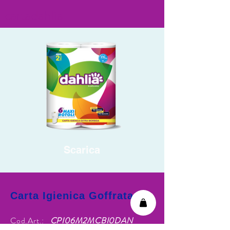
cartadahlia
Scarica
Carta Igienica Goffrata
Cod.Art.:
CPI06M2MCBI0DAN