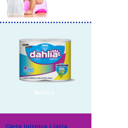
Scarica
Carta Igienica Liscia